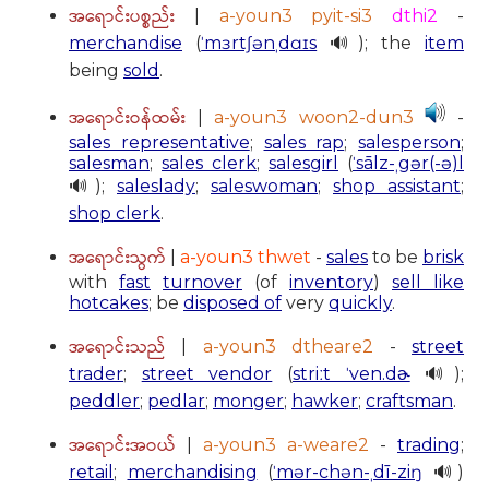
အရောင်းပစ္စည်း
|
a-youn3 pyit-si3
dthi2
-
merchandise
(
ˈmɜrtʃənˌdɑɪs
🔊); the
item
being
sold
.
အရောင်းဝန်ထမ်း
|
a-youn3 woon2-dun3
-
sales representative
;
sales rap
;
salesperson
;
salesman
;
sales clerk
;
salesgirl
(
ˈsālz-ˌgər(-ə)l
🔊);
saleslady
;
saleswoman
;
shop assistant
;
shop clerk
.
အရောင်းသွက်
|
a-youn3 thwet
-
sales
to be
brisk
with
fast
turnover
(of
inventory
)
sell like
hotcakes
; be
disposed of
very
quickly
.
အရောင်းသည်
|
a-youn3 dtheare2
-
street
trader
;
street vendor
(
striːt ˈven.dɚ
🔊);
peddler
;
pedlar
;
monger
;
hawker
;
craftsman
.
အရောင်းအဝယ်
|
a-youn3 a-weare2
-
trading
;
retail
;
merchandising
(
ˈmər-chən-ˌdī-ziŋ
🔊)