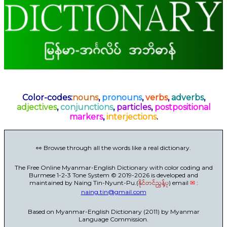
Color-codes:
nouns
,
pronouns
,
verbs
,
adverbs
,
adjectives
,
conjunctions
,
particles
,
postpositional
markers
,
interjections
.
👀 Browse through all the words like a real dictionary.
The Free Online Myanmar-English Dictionary with color coding and
Burmese 1-2-3 Tone System © 2019-2026 is developed and
maintained by Naing Tin-Nyunt-Pu.(
နိုင်တင်ညွန့်ပု
) email
✉
:
naing.tin@gmail.com
Based on Myanmar-English Dictionary (2011) by Myanmar
Language Commission.