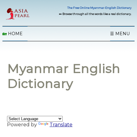
The Free Online Myanmar-English Dictionary
👀 Browse through all the words like a real dictionary.
🏡
HOME
☰ MENU
Myanmar English
Dictionary
Powered by
Translate