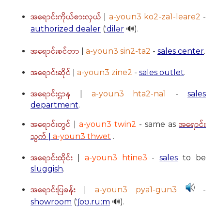
အရောင်းကိုယ်စားလှယ်
|
a-youn3 ko2-za1-leare2
-
authorized dealer
(
ˈdilər
🔊).
အရောင်းစင်တာ
|
a-youn3 sin2-ta2
-
sales center
.
အရောင်းဆိုင်
|
a-youn3 zine2
-
sales outlet
.
အရောင်းဌာန
|
a-youn3 hta2-na1
-
sales
department
.
အရောင်းတွင်
အရောင်း
|
a-youn3 twin2
- same as
သွက်
|
a-youn3 thwet
.
အရောင်းထိုင်း
|
a-youn3 htine3
-
sales
to be
sluggish
.
အရောင်းပြခန်း
|
a-youn3 pya1-gun3
-
showroom
(
ˈʃoʊ.ruːm
🔊).