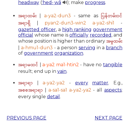
headway
(
ˈhed-ˌwā
🔊); make
progress
.
အရာထမ်း
ပြန်တမ်းဝင်
|
a-ya2-dun3
- same as
အရာရှိ
|
pyan2-dun3-win2 a-ya2-shi1
-
gazetted officer
, a
high ranking
government
official
whose name is
officially
recorded
, and
အမှုထမ်း
whose position is higher than ordinary
|
a-hmu1-dun3
- a person
serving
in a
branch
of
government
organization
.
အရာမထင်
|
a-ya2 ma1-htin2
- have no
tangible
result; end up in
vain
.
အရာရာ
|
a-ya2-ya2
-
every
matter
. E.g.,
အစစအရာရာ
|
a-sa1-sa1 a-ya2-ya2
- all
aspects
;
every single
detail
.
PREVIOUS PAGE
NEXT PAGE