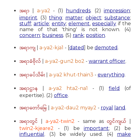
အရာ
|
a-ya2
- (1)
hundreds
. (2)
impression
;
imprint
. (3)
thing
;
matter
;
object
;
substance
;
stuff
;
article
;
entity
;
element
,
especially
if the
name of that 'thing' is not known. (4)
concern
;
business
. (5)
rank
;
position
.
အရာကျ
|
a-ya2-kja1
- [
dated
] be
demoted
.
အရာခံဗိုလ်
|
a-ya2-gun2 bo2
-
warrant officer
.
အရာခပ်သိမ်း
|
a-ya2 khut-thain3
-
everything
.
အရာဌာန
|
a-ya2 hta2-na1
- (1)
field
(of
expertise). (2)
office
.
အရာတော်မြေ
|
a-ya2-dau2 myay2
-
royal
land
.
အရာတွင်
တွင်ကျယ်
|
a-ya2-twin2
- same as
|
twin2-kjeare2
- (1) be
important
; (2) be
influential
. (3) be widely used. (4)
make