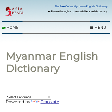
The Free Online Myanmar-English Dictionary
👀 Browse through all the words like a real dictionary.
🏡
HOME
☰ MENU
Myanmar English
Dictionary
Powered by
Translate