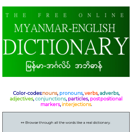
Color-codes:
nouns
,
pronouns
,
verbs
,
adverbs
,
adjectives
,
conjunctions
,
particles
,
postpositional
markers
,
interjections
.
👀 Browse through all the words like a real dictionary.