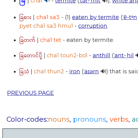
ခြ
|
cha1
-
termite
(
ˈtər-ˌmīt
🔊);
white an
ခြစား
|
cha1 sa3
- (1)
eaten by termite
(
ˈē-tᵊn
pyet cha1 sa3 hmu1
-
corruption
.
ခြတက်
|
cha1 tet
- eaten by termite.
ခြတောင်ပို့
|
cha1 toun2-bo1
-
anthill
(
ˈant-ˌhil

ခြသံ
|
cha1 thun2
-
iron
(
ˈaɪərn
🔊) that is sa
PREVIOUS PAGE
Color-codes:
nouns
,
pronouns
,
verbs
,
a