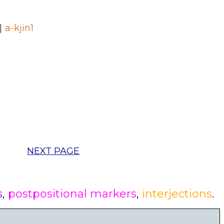
|
a-kjin1
NEXT PAGE
s
,
postpositional markers
,
interjections
.