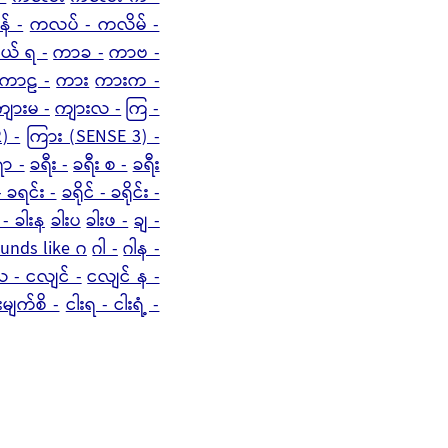
် -
ကလပ် - ကလိမ် -
ယ် ရ -
ကာခ -
ကာဗ -
ကာဠ -
ကား
ကားက -
ကျားမ -
ကျားလ -
ကြ -
) -
ကြား (SENSE 3) -
ာ -
ခရီး -
ခရီး စ -
ခရီး
- ခရင်း -
ခရိုင် - ခရိုင်း -
- ခါးန
ခါးပ
ခါးဖ -
ချ -
unds like ဂ
ဂါ -
ဂါန -
 - ငလျင် -
ငလျင် န -
းမျက်စိ -
ငါးရ - ငါးရံ့ -