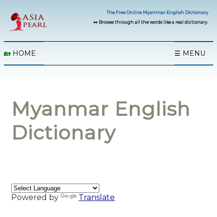
The Free Online Myanmar-English Dictionary
👀 Browse through all the words like a real dictionary.
🏡
HOME
☰ MENU
Myanmar English
Dictionary
Powered by
Translate