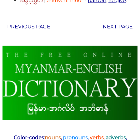
|
a-khwin1 hloot
-
pardon
;
forgive
.
အခွင့်လွှတ်
PREVIOUS PAGE
NEXT PAGE
Color-codes:
nouns
,
pronouns
,
verbs
,
adverbs
,