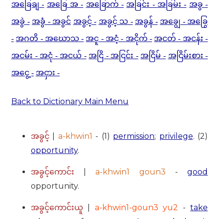
အခြေချ -
အခြေ အ -
အခြောက် -
အခြင်း - အခြမ်း -
အခွ -
အခွဲ -
အခွံ - အခွင်
အခွင့် -
အခွင့် သ -
အခွန် -
အချွေ - အခြွေ
-
အဂတိ - အဃောသ -
အငူ - အငံ့ - အငိုက် -
အငတ် - အငန်း -
အငမ်း - အငုံ - အငယ် -
အငြိ - အငြင်း -
အငြိမ် -
အငြိမ်းစား -
အငွေ့ -
အငှား -
Back to Dictionary Main Menu
|
a-khwin1
- (1)
permission
;
privilege
. (2)
အခွင့်
opportunity
.
|
a-khwin1 goun3
-
good
အခွင့်ကောင်း
opportunity.
|
a-khwin1-goun3 yu2
-
take
အခွင့်ကောင်းယူ