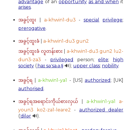
advantage
of an
opportunity
as and when
it
arises
.
|
a-khwin1-du3
-
special
privilege
;
အခွင့်ထူး
prerogative
.
|
a-khwin1-du3 gun2
အခွင့်ထူးခံ
|
a-khwin1-du3 gun2 lu2-
အခွင့်ထူးခံ လူတန်းစား
dun3-za3
-
privileged
person;
elite
;
high
society
(
ˌhaɪ səˈsa.ə.t̬i
🔊);
upper class
;
nobility
.
|
a-khwin1-ya1
- [US]
authorized
; [UK]
အခွင့်ရ
authorised
.
|
a-khwin1-ya1
a-
အခွင့်ရအရောင်းကိုယ်စားလှယ်
youn3 ko2-za1-leare2
-
authorized dealer
(
ˈdilər
🔊).