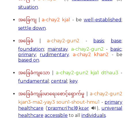
situation
.
|
a-chay2 kja1
- be
well-established
;
အခြေကျ
settle down
.
|
a-chay2-gun2
-
basis
;
base
;
အခြေခံ
foundation
;
mainstay
.
a-chay2-gun2
-
basic
;
primary
;
rudimentary
.
a-chay2 khan2
- be
based on
.
|
a-chay2-gun2 kja1 dthau3
-
အခြေခံကျသော
fundamental
;
central
;
key
.
|
a-chay2-gun2
အခြေခံကျန်းမာရေးစောင့်ရှောက်မှု
kjan3-ma2-yay3 soun1-shout-hmu1
-
primary
healthcare
(
ˈpraɪmɛriˈhɛlθˌkɛər
🔊),
universal
healthcare
accessible
to all
individuals
.