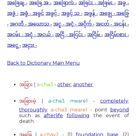
အခြေချ -
အခြေ အ -
အခြောက် -
အခြင်း - အခြမ်း -
အခွ -
အခွဲ -
အခွံ - အခွင်
အခွင့် -
အခွင့် သ -
အခွန် -
အချွေ - အခြွေ
-
အဂတိ - အဃောသ -
အငူ - အငံ့ - အငိုက် -
အငတ် - အငန်း -
အငမ်း - အငုံ - အငယ် -
အငြိ - အငြင်း -
အငြိမ် -
အငြိမ်းစား -
အငွေ့ -
အငှား -
Back to Dictionary Main Menu
|
a-cha3
-
other
;
another
.
အခြား
|
a-cha3 meare1
-
completely
;
အခြားမဲ့
thoroughly
.
a-cha3 meare1
- point
beyond
such as
afterlife
following
the event of
death.
|
a-chay2
- (1)
foundation
;
base
. (2)
အခြေ