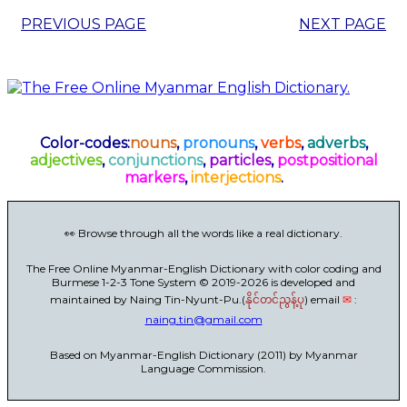
PREVIOUS PAGE
NEXT PAGE
Color-codes:
nouns
,
pronouns
,
verbs
,
adverbs
,
adjectives
,
conjunctions
,
particles
,
postpositional
markers
,
interjections
.
👀 Browse through all the words like a real dictionary.
The Free Online Myanmar-English Dictionary with color coding and
Burmese 1-2-3 Tone System © 2019-2026 is developed and
maintained by Naing Tin-Nyunt-Pu.(
) email
✉
:
နိုင်တင်ညွန့်ပု
naing.tin@gmail.com
Based on Myanmar-English Dictionary (2011) by Myanmar
Language Commission.