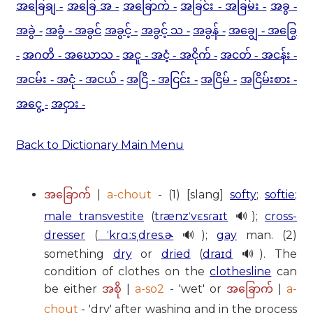
အခြေချ -
အခြေ အ -
အခြောက် -
အခြင်း - အခြမ်း -
အခွ -
အခွဲ -
အခွံ - အခွင်
အခွင့် -
အခွင့် သ -
အခွန် -
အချွေ - အခြွေ
-
အဂတိ - အဃောသ -
အငူ - အငံ့ - အငိုက် -
အငတ် - အငန်း -
အငမ်း - အငုံ - အငယ် -
အငြိ - အငြင်း -
အငြိမ် -
အငြိမ်းစား -
အငွေ့ -
အငှား -
Back to Dictionary Main Menu
|
a-chout
- (1) [slang]
softy
;
softie
;
အခြောက်
male transvestite
(
trænzˈvɛsɾaɪt
🔊);
cross-
dresser
(
ˈkrɑːsˌdres.ɚ
🔊);
gay
man. (2)
something
dry
or
dried
(
draɪd
🔊). The
condition of clothes on the
clothesline
can
be either
|
a-so2
- 'wet' or
|
a-
အစို
အခြောက်
chout
- 'dry' after washing and in the process