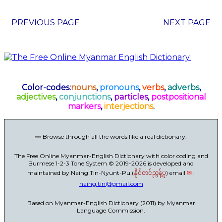
PREVIOUS PAGE
NEXT PAGE
Color-codes:
nouns
,
pronouns
,
verbs
,
adverbs
,
adjectives
,
conjunctions
,
particles
,
postpositional
markers
,
interjections
.
👀 Browse through all the words like a real dictionary.
The Free Online Myanmar-English Dictionary with color coding and
Burmese 1-2-3 Tone System © 2019-2026 is developed and
maintained by Naing Tin-Nyunt-Pu.(
) email
✉
:
နိုင်တင်ညွန့်ပု
naing.tin@gmail.com
Based on Myanmar-English Dictionary (2011) by Myanmar
Language Commission.