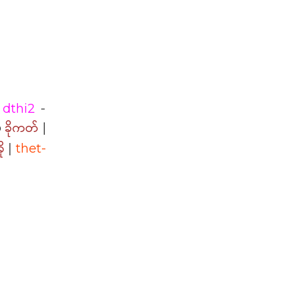
dthi2
-
ခိုကတ်
o
|
ု
|
thet-