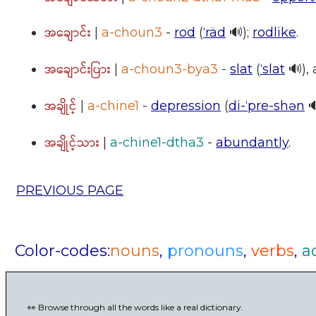
အချောင်း
|
a-choun3
-
rod
(
ˈräd
🔊);
rodlike
.
အချောင်းပြား
|
a-choun3-bya3
-
slat
(
ˈslat
🔊), 
အချိုင့်
|
a-chine1
-
depression
(
di-ˈpre-shən

အချိုင့်သား
|
a-chine1-dtha3
-
abundantly
.
PREVIOUS PAGE
Color-codes:
nouns
,
pronouns
,
verbs
,
a
👀 Browse through all the words like a real dictionary.