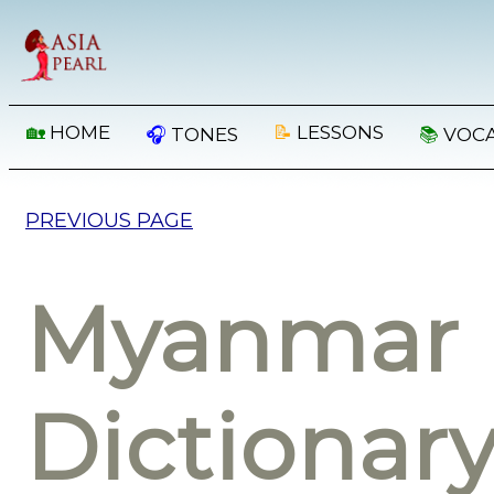
🏡
HOME
📝
LESSONS
🎧
TONES
📚
VOC
PREVIOUS PAGE
Myanmar 
Dictionar