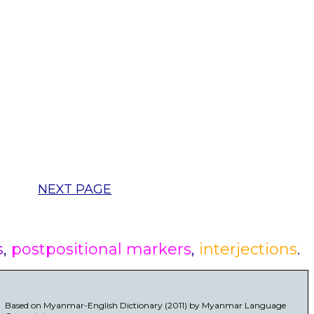
NEXT PAGE
s
,
postpositional markers
,
interjections
.
Based on Myanmar-English Dictionary (2011) by Myanmar Language