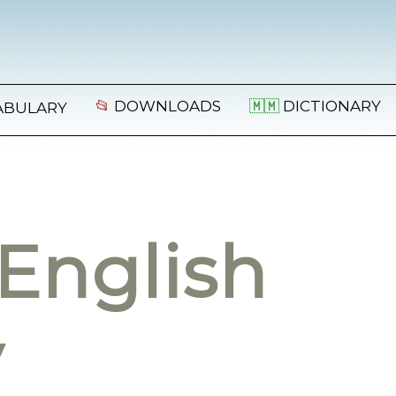
📂
DOWNLOADS
🇲🇲
DICTIONARY
ABULARY
English
y