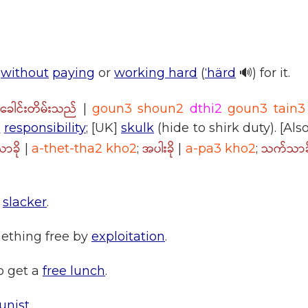
without
paying
or
working hard
(
ˈhärd
🔊) for it.
 ခေါင်းတိမ်းသည်
|
goun3 shoun2
dthi2
goun3 tain3
e
responsibility
; [UK]
skulk
(hide to shirk duty). [Als
ခို
အပါးခို
သက်သာခိ
|
a-thet-tha2 kho2
;
|
a-pa3 kho2
;
;
slacker
.
mething free by
exploitation
.
o get a
free lunch
.
unist
.