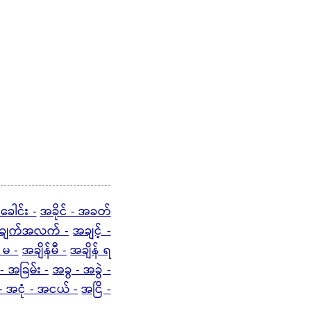
ေါင်း -
အခိုင် - အခတ်
ချက်အလက် -
အချင့် -
 မ -
အချိန်မီ -
အချိန် ရ
- အခြမ်း -
အခွ - အခွဲ -
- အငုံ - အငယ် -
အငြိ -