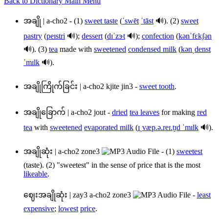
Back to Dictionary Main Menu
အချို
|
a-cho2
- (1)
sweet taste
(
ˈswēt
ˈtāst
🔊). (2)
sweet
pastry
(
peɪstri
🔊);
dessert
(
dɪˈzɝt
🔊);
confection
(
kənˈfɛkʃən
🔊). (3)
tea
made with
sweetened
condensed milk
(
kənˌdenst
ˈmɪlk
🔊).
အချိုကြိုက်ခြင်း
|
a-cho2 kjite jin3
-
sweet tooth
.
အချိုခြောက်
|
a-cho2 jout
-
dried
tea leaves
for making
red
tea
with
sweetened
evaporated milk
(
ɪˌvæp.ə.reɪ.t̬ɪd ˈmɪlk
🔊).
အချိုဆုံး
|
a-cho2 zone3
- (1)
sweetest
(taste). (2) "sweetest" in the sense of price that is the most
likeable
.
ဈေးအချိုဆုံး
|
zay3 a-cho2 zone3
-
least
expensive
;
lowest
price
.