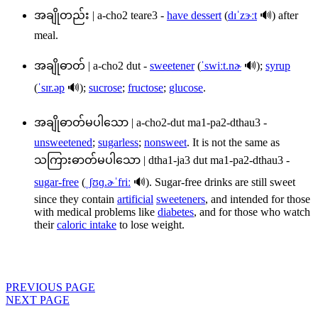
အချိုတည်း
|
a-cho2 teare3
-
have dessert
(
dɪˈzɝːt
🔊) after
meal.
အချိုဓာတ်
|
a-cho2 dut
-
sweetener
(
ˈswiːt.nɚ
🔊);
syrup
(
ˈsɪr.əp
🔊);
sucrose
;
fructose
;
glucose
.
အချိုဓာတ်မပါသော
|
a-cho2-dut ma1-pa2-dthau3
-
unsweetened
;
sugarless
;
nonsweet
. It is not the same as
သကြားဓာတ်မပါသော
|
dtha1-ja3 dut ma1-pa2-dthau3
-
sugar-free
(
ˌʃʊɡ.ɚˈfriː
🔊). Sugar-free drinks are still sweet
since they contain
artificial
sweeteners
, and intended for those
with medical problems like
diabetes
, and for those who watch
their
caloric intake
to lose weight.
PREVIOUS PAGE
NEXT PAGE