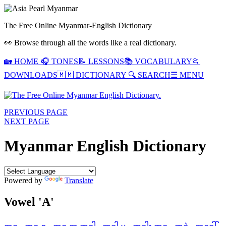
The Free Online Myanmar-English Dictionary
👀 Browse through all the words like a real dictionary.
🏡
HOME
🎧
TONES
📝
LESSONS
📚
VOCABULARY
📂
DOWNLOADS
🇲🇲
DICTIONARY
🔍
SEARCH
☰ MENU
PREVIOUS PAGE
NEXT PAGE
Myanmar English Dictionary
Powered by
Translate
Vowel 'A'