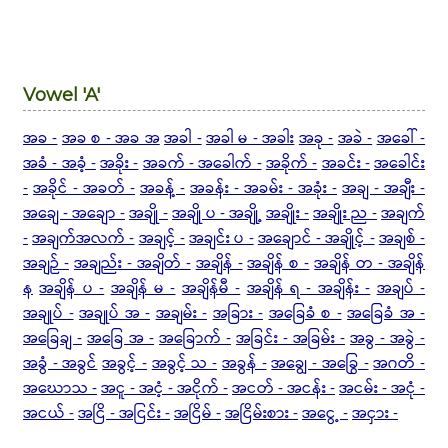
Vowel 'A'
အခ -
အခ စ - အခ အ
အခါ -
အခါ မ - အခါး
အခု -
အခဲ -
အခေါ် -
အခံ - အခံ့ -
အခိုး -
အခက် - အခေါက် -
အခိုက် -
အခင်း -
အခေါင်း
-
အခိုင် - အခတ် -
အခန့် -
အခန်း - အခမ်း - အခုံး -
အချ - အချီး -
အချေ - အချော -
အချို -
အချို ပ - အချို့
အချိုး -
အချိုး ည -
အချက်
-
အချက်အလက် -
အချင့် -
အချင်း ပ -
အချောင် - အချိုင့် -
အချစ် -
အချဉ် -
အချည်း - အချိတ် -
အချိန် -
အချိန် စ -
အချိန် တ - အချိန်
န
အချိန် ပ -
အချိန် မ -
အချိန်မီ -
အချိန် ရ - အချိန်း -
အချပ် -
အချုပ် -
အချုပ် အ -
အချမ်း -
အခြား -
အခြေခံ စ -
အခြေခံ အ -
အခြေချ -
အခြေ အ -
အခြောက် -
အခြင်း - အခြမ်း -
အခွ - အခွဲ -
အခွံ - အခွင်
အခွင့် -
အခွင့် သ -
အခွန် -
အချွေ - အခြွေ -
အဂတိ -
အဃောသ -
အငူ - အငံ့ - အငိုက် -
အငတ် - အငန်း -
အငမ်း - အငုံ -
အငယ် -
အငြိ - အငြင်း -
အငြိမ် -
အငြိမ်းစား -
အငွေ့ -
အငှား -