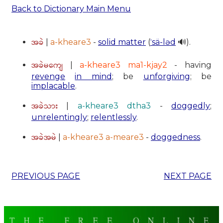
Back to Dictionary Main Menu
အခဲ
|
a-kheare3
-
solid matter
(
ˈsä-ləd
🔊).
အခဲမကျေ
|
a-kheare3 ma1-kjay2
- having
revenge
in mind
; be
unforgiving
; be
implacable
.
အခဲသား
|
a-kheare3 dtha3
-
doggedly
;
unrelentingly
;
relentlessly
.
အခဲအမဲ
|
a-kheare3 a-meare3
-
doggedness
.
PREVIOUS PAGE
NEXT PAGE