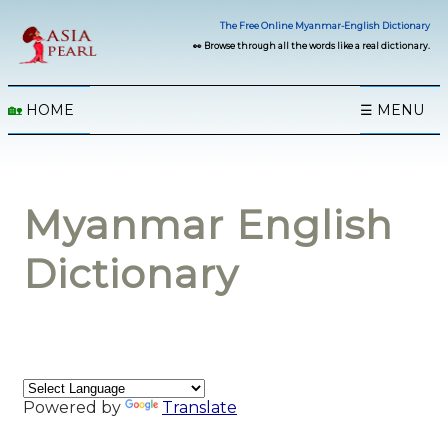
The Free Online Myanmar-English Dictionary
👀 Browse through all the words like a real dictionary.
🏡
HOME
☰ MENU
Myanmar English
Dictionary
Powered by
Translate