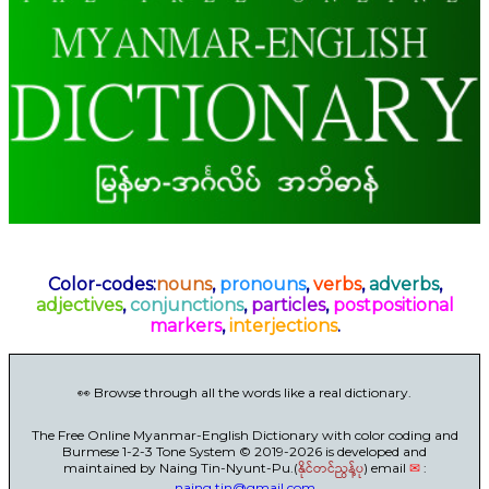
Color-codes:
nouns
,
pronouns
,
verbs
,
adverbs
,
adjectives
,
conjunctions
,
particles
,
postpositional
markers
,
interjections
.
👀 Browse through all the words like a real dictionary.
The Free Online Myanmar-English Dictionary with color coding and
Burmese 1-2-3 Tone System © 2019-2026 is developed and
maintained by Naing Tin-Nyunt-Pu.(
နိုင်တင်ညွန့်ပု
) email
✉
:
naing.tin@gmail.com