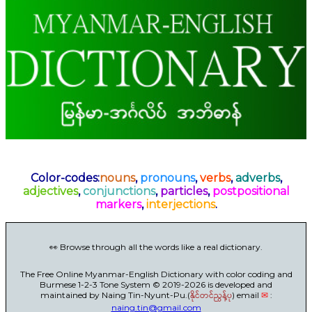
Color-codes:
nouns
,
pronouns
,
verbs
,
adverbs
,
adjectives
,
conjunctions
,
particles
,
postpositional
markers
,
interjections
.
👀 Browse through all the words like a real dictionary.
The Free Online Myanmar-English Dictionary with color coding and
Burmese 1-2-3 Tone System © 2019-2026 is developed and
maintained by Naing Tin-Nyunt-Pu.(
နိုင်တင်ညွန့်ပု
) email
✉
:
naing.tin@gmail.com