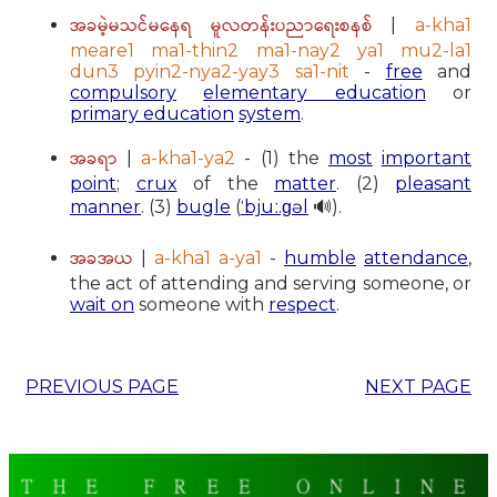
အခမဲ့မသင်မနေရ မူလတန်းပညာရေးစနစ်
|
a-kha1
meare1 ma1-thin2 ma1-nay2 ya1 mu2-la1
dun3 pyin2-nya2-yay3 sa1-nit
-
free
and
compulsory
elementary education
or
primary education
system
.
အခရာ
|
a-kha1-ya2
- (1) the
most
important
point
;
crux
of the
matter
. (2)
pleasant
manner
. (3)
bugle
(
ˈbjuː.ɡəl
🔊).
အခအယ
|
a-kha1 a-ya1
-
humble
attendance
,
the act of attending and serving someone, or
wait on
someone with
respect
.
PREVIOUS PAGE
NEXT PAGE