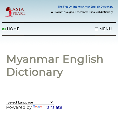
The Free Online Myanmar-English Dictionary
👀 Browse through all the words like a real dictionary.
🏡
HOME
☰ MENU
Myanmar English
Dictionary
Powered by
Translate