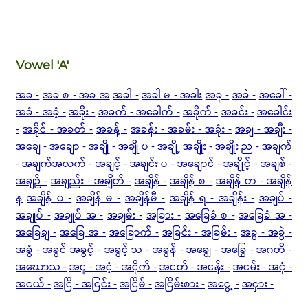
Vowel 'A'
အခ -
အခ စ - အခ အ
အခါ -
အခါ မ - အခါး
အခု -
အခဲ -
အခေါ် -
အခံ - အခံ့ -
အခိုး -
အခက် - အခေါက် -
အခိုက် -
အခင်း -
အခေါင်း
-
အခိုင် - အခတ် -
အခန့် -
အခန်း - အခမ်း - အခုံး -
အချ - အချီး -
အချေ - အချော -
အချို -
အချို ပ - အချို့
အချိုး -
အချိုး ည -
အချက်
-
အချက်အလက် -
အချင့် -
အချင်း ပ -
အချောင် - အချိုင့် -
အချစ် -
အချဉ် -
အချည်း - အချိတ် -
အချိန် -
အချိန် စ -
အချိန် တ - အချိန်
န
အချိန် ပ -
အချိန် မ -
အချိန်မီ -
အချိန် ရ - အချိန်း -
အချပ် -
အချုပ် -
အချုပ် အ -
အချမ်း -
အခြား -
အခြေခံ စ -
အခြေခံ အ -
အခြေချ -
အခြေ အ -
အခြောက် -
အခြင်း - အခြမ်း -
အခွ - အခွဲ -
အခွံ - အခွင်
အခွင့် -
အခွင့် သ -
အခွန် -
အချွေ - အခြွေ -
အဂတိ -
အဃောသ -
အငူ - အငံ့ - အငိုက် -
အငတ် - အငန်း -
အငမ်း - အငုံ -
အငယ် -
အငြိ - အငြင်း -
အငြိမ် -
အငြိမ်းစား -
အငွေ့ -
အငှား -