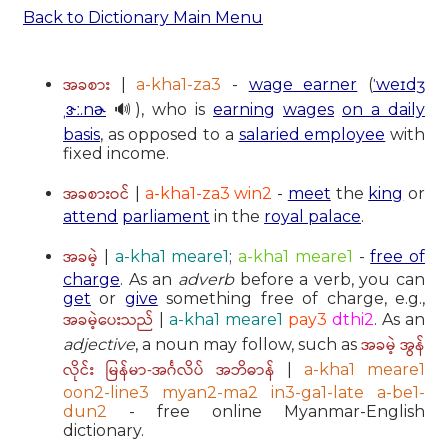
Back to Dictionary Main Menu
အခစား
|
a-kha1-za3
-
wage earner
(
ˈweɪdʒ
ˌɝː.nɚ
🔊), who is
earning
wages
on a daily
basis
, as opposed to a
salaried employee
with
fixed income.
အခစားဝင်
|
a-kha1-za3 win2
-
meet
the
king
or
attend
parliament
in the
royal palace
.
အခမဲ့
|
a-kha1 meare1
;
a-kha1 meare1
-
free of
charge
. As an
adverb
before a verb, you can
get
or
give
something free of charge, e.g.,
အခမဲ့ပေးသည်
|
a-kha1 meare1
pay3
dthi2
. As an
အခမဲ့ အွန်
adjective
, a noun may follow, such as
လိုင်း မြန်မာ-အင်္ဂလိပ် အဘိဓာန်
|
a-kha1 meare1
oon2-line3 myan2-ma2 in3-ga1-late a-be1-
dun2
- free online Myanmar-English
dictionary.