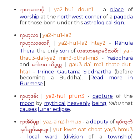
ရာဟုထောင့်
|
ya2-hu1 doun1
- a
place
of
worship
at the
northwest
corner
of a
pagoda
for those born under this
astrological
sign
.
ရာဟုလာ
|
ya2-hu1-la2
ရာဟုလာထေရ်
|
ya2-hu1-la2 htay2
-
Rāhula
ယသောဓရာမင်းသမီး
Thera
, the only
son
of
|
ya1-
thau3-da1-ya2 min3-dtha1-mi3
-
Yaśodharā
ဂေါတမ သိဒ္ဓတ္ထ
and
|
gau3-da1-ma1 thate-dut-
hta1
-
Prince Gautama Siddhartha
(before
becoming a Buddha). [
Read more in
Burmese
.]
ရာဟုဖမ်း
|
ya2-hu1 pfun3
-
capture
of the
moon
by
mythical
heavenly
being
Yahu
that
causes
lunar eclipse
.
ရာအိမ်မှူး
ရပ်ကွက်
|
ya2-ain2-hmu3
- a
deputy
of
အုပ်ချုပ်ရေးမှူး
|
yut-kwet oat-choat-yay3 hmu3
-
local
ward
(
division
of a
township
)