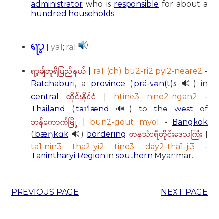
administrator
who is
responsible
for about a
hundred
households
.
ရာ့
|
ya1
;
ra1
ရာ့ချ်ဘူရီပြည်နယ်
|
ra1 (ch) bu2-ri2 pyi2-neare2
-
Ratchaburi
, a
province
(
ˈprä-vən(t)s
🔊) in
ထိုင်းနိုင်ငံ
central
|
htine3 nine2-ngan2
-
Thailand
(
ˌtaɪˈlænd
🔊) to the
west
of
ဘန်ကောက်မြို့
|
bun2-gout myo1
-
Bangkok
တနင်္သာရီတိုင်းဒေသကြီး
(
ˈbæŋkɑk
🔊)
bordering
|
ta1-nin3 tha2-yi2 tine3 day2-tha1-ji3
-
Tanintharyi Region
in
southern
Myanmar.
PREVIOUS PAGE
NEXT PAGE