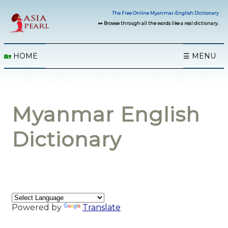
The Free Online Myanmar-English Dictionary
👀 Browse through all the words like a real dictionary.
🏡
HOME
☰ MENU
Myanmar English
Dictionary
Powered by
Translate