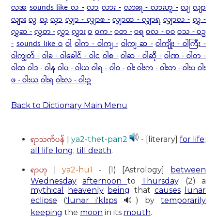
လအ
sounds like လ -
လာ
လား -
လားရ - လားဟူ -
လျ
လျာ
လျား
လွ
လှ
လှာ
လျှာ - လျှာစ -
လျှာထ - လျှာရ
လျှာလ -
လွှ -
လွှဆ -
လွှတ -
လွှာ
လွှား
ဝ
ဝက -
ဝတ -
ဝရ
ဝလ - ဝဝ
ဝသ - ဝဥ
-
sounds like ဝ
ဝါ
ဝါက - ဝါကျ -
ဝါကျ ဆ -
ဝါကျိုး - ဝါကြီး -
ဝါကျွတ် -
ဝါခ - ဝါခေါင် - ဝါင
ဝါစ -
ဝါဆ - ဝါဆို -
ဝါဏ - ဝါတ -
ဝါထ
ဝါဒ - ဝါန
ဝါပ - ဝါယ
ဝါရ -
ဝါဝ -
ဝါး
ဝါးက -
ဝါးတ - ဝါးပ
ဝါး
ဖ - ဝါးယ
ဝါးရ
ဝါးလ - ဝါးဥ
Back to Dictionary Main Menu
ရာသက်ပန်
|
ya2-thet-pan2
- [literary]
for life
;
all life long
;
till death
.
ရာဟု
|
ya2-hu1
- (1) [Astrology]
between
Wednesday
afternoon
to
Thursday
. (2) a
mythical
heavenly
being
that
causes
lunar
eclipse
(
ˈlunər iˈklɪps
🔊) by
temporarily
keeping
the
moon
in its
mouth
.