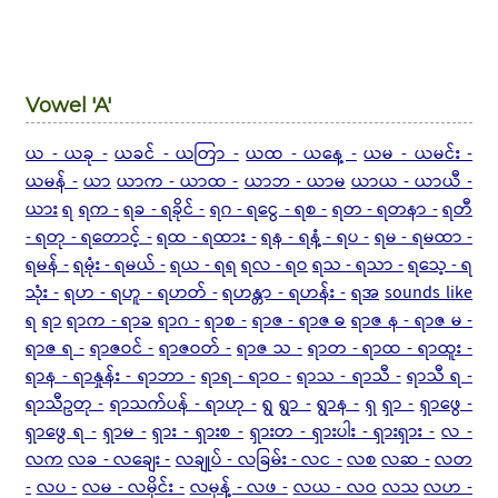
Vowel 'A'
ယ - ယခု -
ယခင် - ယတြာ -
ယထ - ယနေ့ -
ယမ - ယမင်း -
ယမန် -
ယာ
ယာက - ယာထ -
ယာဘ - ယာမ
ယာယ - ယာယီ -
ယား
ရ
ရက -
ရခ - ရခိုင် -
ရဂ - ရငွေ - ရစ -
ရတ - ရတနာ -
ရတီ
- ရတု - ရတောင့် -
ရထ - ရထား -
ရန - ရနံ့ - ရပ -
ရမ - ရမထာ -
ရမန် -
ရမုံး - ရမယ် -
ရယ - ရရ
ရလ - ရဝ
ရသ - ရသာ -
ရသေ့ - ရ
သုံး -
ရဟ - ရဟူ - ရဟတ် -
ရဟန္တာ - ရဟန်း -
ရအ
sounds like
ရ
ရာ
ရာက - ရာခ
ရာဂ -
ရာစ -
ရာဇ - ရာဇ ဓ
ရာဇ န - ရာဇ မ -
ရာဇ ရ -
ရာဇဝင် -
ရာဇဝတ် -
ရာဇ သ -
ရာတ - ရာထ - ရာထူး -
ရာန - ရာနှုန်း - ရာဘာ -
ရာရ - ရာဝ -
ရာသ - ရာသီ -
ရာသီ ရ -
ရာသီဥတု -
ရာသက်ပန် - ရာဟု -
ရွ
ရွာ -
ရွာန -
ရှ
ရှာ -
ရှာဖွေ -
ရှာဖွေ ရ -
ရှာမ -
ရှား - ရှားစ -
ရှားတ - ရှားပါး - ရှားရှား -
လ -
လက
လခ - လချေး -
လချုပ် - လခြမ်း - လင -
လစ
လဆ -
လတ
-
လပ -
လမ - လမိုင်း -
လမုန့် - လဖ -
လယ - လဝ
လသ
လဟ -