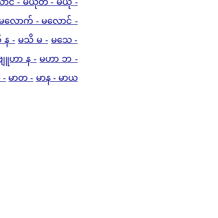
ာင် - မယုတ် - မယုံ -
မလောက် - မလောင် -
 န -
မသိ မ -
မသေ -
ျူဟာ န -
မဟာ ဘ -
 -
မာတ -
မာန - မာယ