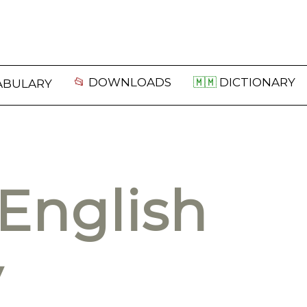
📂
DOWNLOADS
🇲🇲
DICTIONARY
ABULARY
English
y