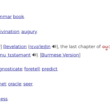
mmar
book
.
ivination
;
augury
.
y]
Revelation
(
rɛvəˈleɪʃɪn
🔊), the last chapter of
ဓမ္
ˈnu ˌtɛstəmənt
🔊). [
Burmese Version
]
gnosticate
;
foretell
;
predict
.
het
;
oracle
;
seer
.
ness
.