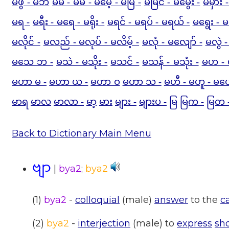
မဖွ - မဘ
မမ - မမီ - မမေ့ - မမြဲ -
မမြင် - မမွေး -
မမှား -
မရ -
မရီး - မရေ - မရိုး -
မရင် - မရပ် - မရယ် -
မရွေး - မရ
မလိုင် -
မလည် - မလုပ် - မလိမ့် -
မလုံ - မလျော် -
မလွဲ -
မသေ ဘ -
မသဲ - မသိုး -
မသင် -
မသန် - မသုံး -
မဟ - 
မဟာ မ -
မဟာ ယ -
မဟာ ဝ
မဟာ သ -
မဟီ - မဟူ - မဟ
မာရ
မာလ
မာလာ -
မာ့
မား
များ -
များပ -
မြ
မြက -
မြတ 
Back to Dictionary Main Menu
ဗျာ
|
bya2
;
bya2
(1)
bya2
-
colloquial
(male)
answer
to the
ca
(2)
bya2
-
interjection
(male) to
express
sh