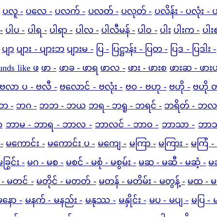
ပလူ -
ပလေ -
ပလက် -
ပလတ် -
ပလုတ် -
ပလိန်း - ပလုံး - 
-
ပါပ -
ပါရ -
ပါရာ -
ပါလ -
ပါလီမန် -
ပါဝ -
ပါး
ပါးက -
ပါးစ
ပျာ
ပျား - ပျားဘ
ပျားမ -
ပြ -
ပြဋ္ဌာန်း - ပြတ -
ပြဒ - ပြဒါး -
unds like ဖ
ဖာ -
ဖာခ - ဖာရ
ဖာလ -
ဖား - ဖားစ
ဖားဆ - ဖား
ဗလာ ပ - ဗလီ -
ဗလောင် - ဗလုံး -
ဗဝ - ဗဟု -
ဗဟို -
ဗဟို 
ဘ -
ဘဂ -
ဘဘ - ဘယ
ဘရ - ဘရူ - ဘရင် -
ဘရိတ် - ဘလ
ဘ
ဘာမ - ဘာရ - ဘာလ -
ဘာလင် - ဘာဝ -
ဘာသာ -
ဘာသ
-
မကောင်း -
မကောင်း ပ -
မကျေ -
မကြာ -
မကြား -
မကြံ -
ခြွင်း -
မဂ - မစ -
မစင် - မစုံ - မစွမ်း -
မဆ - မဆီ - မဆံ့ -
မဆ
- မတင် -
မတိုင် - မတတ် -
မတန် - မတိမ်း - မတွန့် -
မထ - မ
မနော -
မနက် - မနည်း -
မနုဿ -
မနှိုင်း -
မပ - မပျ -
မပြ - မ