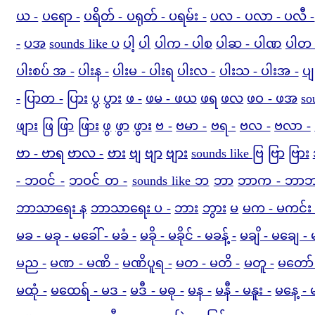
ယ -
ပရော -
ပရိတ် - ပရုတ် - ပရမ်း -
ပလ - ပလာ - ပလီ -
-
ပအ
sounds like ပ
ပါ့
ပါ
ပါက - ပါစ
ပါဆ - ပါဏ
ပါတ 
ပါးစပ် အ -
ပါးန -
ပါးမ - ပါးရ
ပါးလ -
ပါးသ - ပါးအ -
ပျ
-
ပြာတ -
ပြား
ပွ
ပွား
ဖ -
ဖမ - ဖယ
ဖရ
ဖလ
ဖဝ - ဖအ
so
ဖျား
ဖြ
ဖြာ
ဖြား
ဖွ
ဖွာ
ဖွား
ဗ -
ဗမာ -
ဗရ -
ဗလ -
ဗလာ -
ဗာ - ဗာရ
ဗာလ -
ဗား
ဗျ
ဗျာ
ဗျား
sounds like ဗြ
ဗြာ
ဗြား
- ဘဝင် -
ဘဝင် တ -
sounds like ဘ
ဘာ
ဘာက - ဘာ
ဘာသာရေး န
ဘာသာရေး ပ -
ဘား
ဘွား
မ
မက - မကင်း 
မခ - မခု - မခေါ် - မခံ -
မခို - မခိုင် - မခန့် -
မချိ - မချေ - မ
မည -
မဏ - မဏိ -
မဏိပူရ -
မတ - မတိ -
မတူ -
မတော် 
မထုံ -
မထေရ် - မဒ -
မဒီ - မဓု -
မန -
မနီ - မနူး -
မနေ့ - 