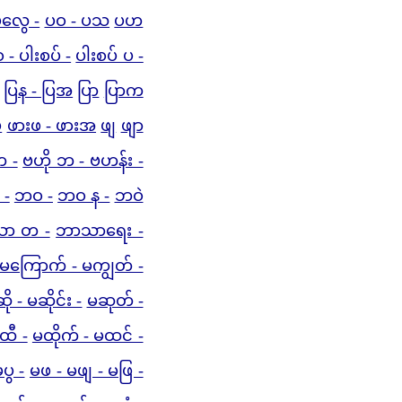
ပလွေ -
ပဝ - ပသ
ပဟ
 - ပါးစပ် -
ပါးစပ် ပ -
ပြန - ပြအ
ပြာ
ပြာက
ပ
ဖားဖ - ဖားအ
ဖျ
ဖျာ
တ -
ဗဟို ဘ - ဗဟန်း -
 -
ဘဝ -
ဘဝ န -
ဘဝဲ
ာ တ -
ဘာသာရေး -
 မကြောက် - မကျွတ် -
ို - မဆိုင်း -
မဆုတ် -
ထီ -
မထိုက် - မထင် -
ပွ -
မဖ - မဖျ - မဖြ -