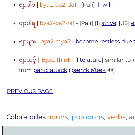
|
bya2-ba2-da1
- [Pali]
ill will
.
ဗျာပါဒ
|
bya2-ba2-ra1
- [Pali] (1)
strive
; [US]
e
ဗျာပါရ
|
bya2 mya3
-
become
restless
due 
ဗျာများ
|
bya2 thin1
- [
literature
] similar to
ဗျာသင့်
from
panic attack
(
ˌpænɪk əˈtæk
🔊).
PREVIOUS PAGE
Color-codes:
nouns
,
pronouns
,
verbs
,
a