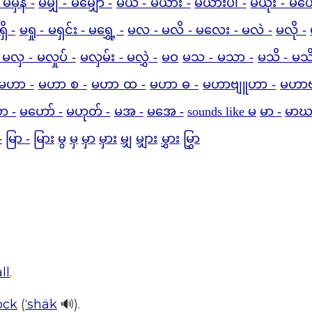
 မမှန် -
မမျှ - မမျှော် -
မယ - မယား -
မယားပါ -
မယိုး - မယေ
ှိ -
မရှု - မရှင်း - မရွှေ့ -
မလ - မလိ - မလေး - မလဲ -
မလို -
 မလှ - မလှုပ် -
မလှမ်း - မလွှဲ -
မဝ
မသ - မသာ -
မသိ - မသိ
မဟာ -
မဟာ စ -
မဟာ ထ -
မဟာ ဓ -
မဟာဗျူဟာ -
မဟာဗ
ေ -
မဟော် -
မဟုတ် -
မအ -
မအေ -
sounds like မ
မာ -
မာဃ
-
မြာ -
မြား
မွ
မှ
မှာ
မှား
မျှ
မျှား
မွှား
မြွှာ
ll
.
ock
(
ˈshäk
🔊).