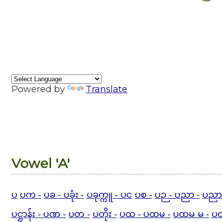
Powered by
Translate
Vowel 'A'
ပ
ပက -
ပခ - ပခုံး -
ပခုက္ကူ - ပင
ပစ -
ပဉ - ပညာ -
ပညာ
ပဋ္ဌာန်း - ပဏ -
ပတ -
ပတိုး -
ပထ - ပထမ -
ပထမ မ -
ပထ