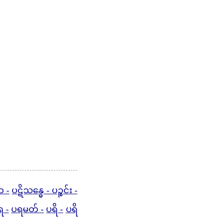
ဘ -
ပဋိသန္ဓေ - ပဉ္စင်း -
ရ -
ပရမတ် -
ပရိ -
ပရိ