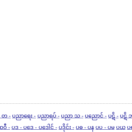
 တ -
ပညာရေး -
ပညာရပ် -
ပညာ သ -
ပညောင် -
ပဋိ -
ပဋိ 
ဝီ -
ပဒ - ပဒေ - ပဒေါင် -
ပဒိုင်း -
ပဓ - ပန
ပပ - ပမ
ပယ
ပ