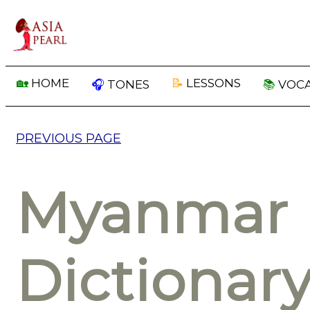
🏡
HOME
📝
LESSONS
🎧
TONES
📚
VOC
PREVIOUS PAGE
Myanmar 
Dictionar