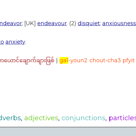
ndeavor
; [UK]
endeavour
. (2)
disquiet
;
anxiousness
to
anxiety
.
|
ga1
-youn2 chout-cha3 pfyit
ကယောင်ချောက်ချားဖြစ်
dverbs
,
adjectives
,
conjunctions
,
particle