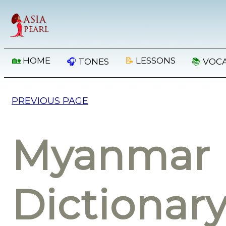
🏡
HOME
📝
LESSONS
🎧
TONES
📚
VOC
PREVIOUS PAGE
Myanmar 
Dictionar