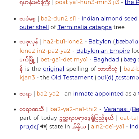
ရဟန်းမင်းကြီး
|
poat ya1-hun3-min3 ji3
-
the 
ဗာဒံစေ့
|
ba2-dun2 si1
-
Indian almond seed
outer shell
of
Terminalia catappa
tree.
ဗာဗုလုန်
|
ha2-bu1-lone2
-
Babylon
(
ˌbæbəˈl
lone2 in2-pa2-ya2
-
Babylonian Empire
lo
ဒက်မြို့
|
bet-ga1-det myo1
-
Baghdad
(
ˌbæg
န်
ဘာဘီလုံ
is the
original
spelling of
|
ba2-
kjan3
- the
Old Testament
(
ˈoʊl(d) ˌtɛstəm
ဗာရာ
|
ba2-ya2
- an
inmate
appointed
as a
ဗာရာဏသီ
|
ba2-ya2-na1-thi2
-
Varanasi (Be
ဥတ္တရာပရာဒေ့ရှ်ပြည်နယ်
part of today
|
oat-ta
အိန္ဒိယ
prɑˌdɛʃ
🔊) state in
|
ain2-de1-ya1
-
Ind