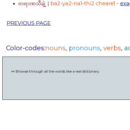
ဗာရာဏသီချဲ့
|
ba2-ya2-na1-thi2 cheare1
-
exa
PREVIOUS PAGE
Color-codes:
nouns
,
pronouns
,
verbs
,
a
👀 Browse through all the words like a real dictionary.