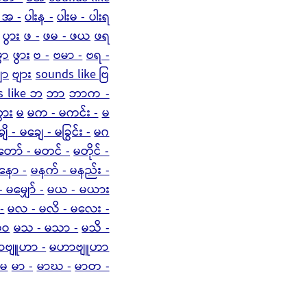
် အ -
ပါးန -
ပါးမ - ပါးရ
ပွား
ဖ -
ဖမ - ဖယ
ဖရ
ွာ
ဖွား
ဗ -
ဗမာ -
ဗရ -
ျာ
ဗျား
sounds like ဗြ
s like ဘ
ဘာ
ဘာက -
ွား
မ
မက - မကင်း -
မ
ျိ - မချေ - မခြွင်း -
မဂ
တော် - မတင် -
မတိုင် -
မနော -
မနက် - မနည်း -
- မမျှော် -
မယ - မယား
 -
မလ - မလိ - မလေး -
မဝ
မသ - မသာ -
မသိ -
ဗျူဟာ -
မဟာဗျူဟာ
 မ
မာ -
မာဃ -
မာတ -