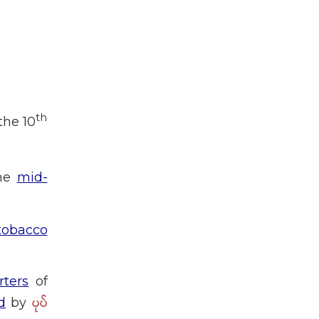
th
the 10
the
mid-
tobacco
ters
of
ပုပ်
d
by