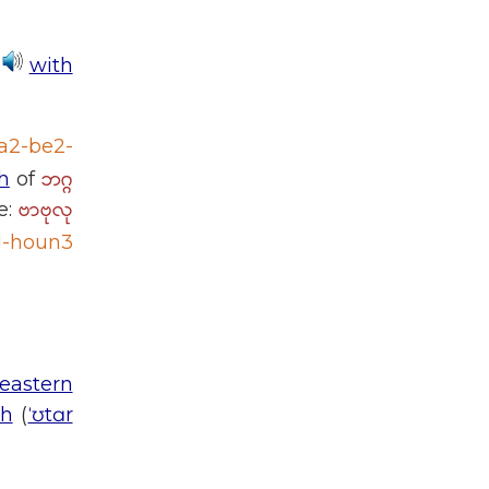
with
a2-be2-
ဘဂ္ဂ
h
of
ဗာဗုလု
e:
1-houn3
eastern
sh
(
ˈʊtɑr