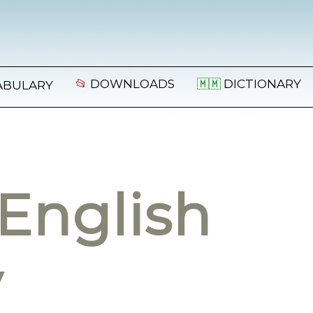
📂
DOWNLOADS
🇲🇲
DICTIONARY
ABULARY
English
y