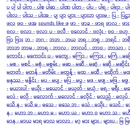
ပ
ပါ့
ပါ
ပါက - ပါစ
ပါဆ - ပါဏ
ပါတ -
ပါပ -
ပါရ -
ပါရာ -
ပ
ပါးလ -
ပါးသ - ပါးအ -
ပျ
ပျာ
ပျား - ပျားဘ
ပျားမ -
ပြ -
ပြဋ္
ဖလ
ဖဝ - ဖအ
sounds like ဖ
ဖာ -
ဖာခ - ဖာရ
ဖာလ -
ဖား
ဗလ -
ဗလာ -
ဗလာ ပ - ဗလီ -
ဗလောင် - ဗလုံး -
ဗဝ - ဗဟု 
ဗြာ
ဗြား
ဘ -
ဘဂ -
ဘဘ - ဘယ
ဘရ - ဘရူ - ဘရင် -
ဘရ
ဘာဘ
ဘာမ - ဘာရ - ဘာလ -
ဘာလင် - ဘာဝ -
ဘာသာ -
ကောင်း -
မကောင်း ပ -
မကျေ -
မကြာ -
မကြား -
မကြံ - မက
- မစ -
မစင် - မစုံ - မစွမ်း -
မဆ - မဆီ - မဆံ့ -
မဆို - မဆိုင်း
မတတ် -
မတန် - မတိမ်း - မတွန့် -
မထ - မထီ -
မထိုက် - မထ
မနုဿ -
မနှိုင်း -
မပ - မပျ -
မပြ - မပွ -
မဖ - မဖျ - မဖြ -
မဖွ
-
မယားပါ -
မယိုး - မယောင် - မယုတ် - မယုံ -
မရ -
မရီး - မရ
မလဲ -
မလို -
မလောက် - မလောင် - မလိုင် -
မလည် - မလုပ် -
မသိ န -
မသိ မ -
မသေ -
မသေ ဘ -
မသဲ - မသိုး -
မသင် -
မသ
န -
မဟာ ဘ - မဟာ မ -
မဟာ ယ -
မဟာ ဝ
မဟာ သ -
မဟီ
မာန - မာယ
မာရ
မာလ
မာလာ -
မာ့
မား
များ -
များပ -
မြ
မ