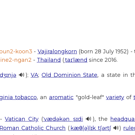
 loun2-koon3
-
Vajiralongkorn
(born 28 July 1952) - 
nine2-ngan2
-
Thailand
(
ˌtaɪˈlænd
since 2016.
ˈdʒɪnjə
🔊);
VA
;
Old Dominion State
, a state in 
rginia tobacco
, an
aromatic
"gold-leaf"
variety
of
-
Vatican City
(
ˈvædəkən ˌsɪdi
🔊), the
headquar
 Roman Catholic Church
(
ˌkæθ(ə)lɪk tʃərtʃ
🔊)
rule