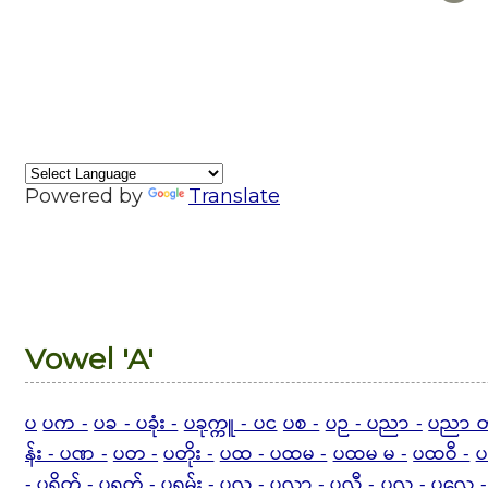
Powered by
Translate
Vowel 'A'
ပ
ပက -
ပခ - ပခုံး -
ပခုက္ကူ - ပင
ပစ -
ပဉ - ပညာ -
ပညာ တ
န်း - ပဏ -
ပတ -
ပတိုး -
ပထ - ပထမ -
ပထမ မ -
ပထဝီ -
ပ
-
ပရိတ် - ပရုတ် - ပရမ်း -
ပလ - ပလာ - ပလီ -
ပလူ -
ပလေ -