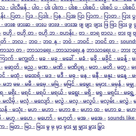
ါလ -
ပါလီမန် -
ပါဝ -
ပါး
ပါးက -
ပါးစ - ပါးစပ် -
ပါးစပ် ပ - ပါးစပ
ဌာန်း - ပြတ -
ပြဒ - ပြဒါး -
ပြန - ပြအ
ပြာ
ပြာက -
ပြာတ -
ပြား
ပွ
 - ဖားစ
ဖားဆ - ဖားပ
ဖားဖ - ဖားအ
ဖျ
ဖျာ
ဖျား
ဖြ
ဖြာ
ဖြား
ဖွ
ဖ
-
ဗဟို -
ဗဟို တ -
ဗဟို ဘ - ဗဟန်း -
ဗာ - ဗာရ
ဗာလ -
ဗား
ဗျ
ဗ
ိတ် - ဘလ -
ဘဝ -
ဘဝ န -
ဘဝဲ - ဘဝင် -
ဘဝင် တ -
sound
ဘာသာ တ -
ဘာသာရေး - ဘာသာရေး န
ဘာသာရေး ပ -
ဘား
ဘ
ြောက် - မကျွတ် -
မခ - မခု - မခေါ် - မခံ -
မခို - မခိုင် - မခန့် -
မခ
 -
မဆုတ် -
မည -
မဏ - မဏိ -
မဏိပူရ -
မတ - မတိ -
မတူ -
မ
င် - မထုံ -
မထေရ် - မဒ -
မဒီ - မဓု -
မန -
မနီ - မနူး -
မနေ့ - 
 - မဘ
မမ - မမီ - မမေ့ - မမြဲ -
မမြင် - မမွေး -
မမှား - မမှန် -
မမျှ 
ေ - မရိုး -
မရင် - မရပ် - မရယ် -
မရွေး - မရှိ -
မရှု - မရှင်း - မရွှေ့
 မလိမ့် -
မလုံ - မလျော် -
မလွဲ - မလှ - မလှုပ် -
မလှမ်း - မလွှဲ -
န် - မသုံး -
မဟ - မဟာ -
မဟာ စ -
မဟာ ထ -
မဟာ ဓ -
မဟာ
 - မဟူ - မဟေ -
မဟော် -
မဟုတ် -
မအ -
မအေ -
sounds like
ြက -
မြတ -
မြာ -
မြား
မွ
မှ
မှာ
မှား
မျှ
မျှား
မွှား
မြွှာ