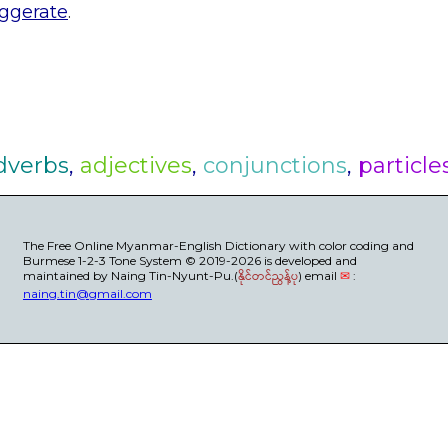
ggerate
.
dverbs
,
adjectives
,
conjunctions
,
particle
The Free Online Myanmar-English Dictionary with color coding and
Burmese 1-2-3 Tone System © 2019-2026 is developed and
maintained by Naing Tin-Nyunt-Pu.(
နိုင်တင်ညွန့်ပု
) email
✉
:
naing.tin@gmail.com