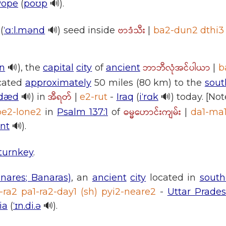
Pope
(
poʊp
🔊).
ဗာဒံသီး
(
ˈɑːl.mənd
🔊) seed inside
|
ba2-dun2 dthi3
ဘာဘီလုံအင်ပါယာ
ɑn
🔊), the
capital
city
of
ancient
|
b
cated
approximately
50 miles (80 km) to the
sout
အီရတ်
ˈdæd
🔊) in
|
e2-rut
-
Iraq
(
iˈrɑk
🔊) today. [Not
ဓမ္မဟောင်းကျမ်း
be2-lone2
in
Psalm 137:1
of
|
da1-ma
ənt
🔊).
turnkey
.
nares; Banaras)
, an
ancient
city
located in
south
1-ra2 pa1-ra2-day1 (sh) pyi2-neare2
-
Uttar Prade
ia
(
ˈɪn.di.ə
🔊).