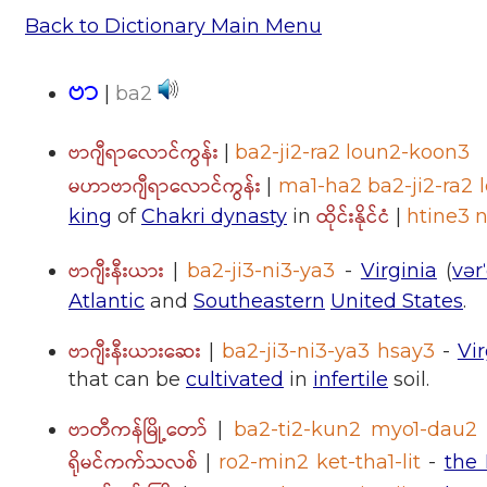
Back to Dictionary Main Menu
ဗာ
|
ba2
ဗာဂျီရာလောင်ကွန်း
|
ba2-ji2-ra2 loun2-koon3
မဟာဗာဂျီရာလောင်ကွန်း
|
ma1-ha2 ba2-ji2-ra2
ထိုင်းနိုင်ငံ
king
of
Chakri dynasty
in
|
htine3 
ဗာဂျီးနီးယား
|
ba2-ji3-ni3-ya3
-
Virginia
(
vər
Atlantic
and
Southeastern
United States
.
ဗာဂျီးနီးယားဆေး
|
ba2-ji3-ni3-ya3 hsay3
-
Vi
that can be
cultivated
in
infertile
soil.
ဗာတီကန်မြို့တော်
|
ba2-ti2-kun2 myo1-dau2
ရိုမင်ကက်သလစ်
|
ro2-min2 ket-tha1-lit
-
the