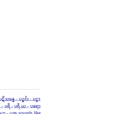
ပဋိသန္ဓေ - ပဉ္စင်း - ပဋ္ဌာ
 -
ပရိ -
ပရိ ယ -
ပရော
ပဟ -
ပအ
sounds like