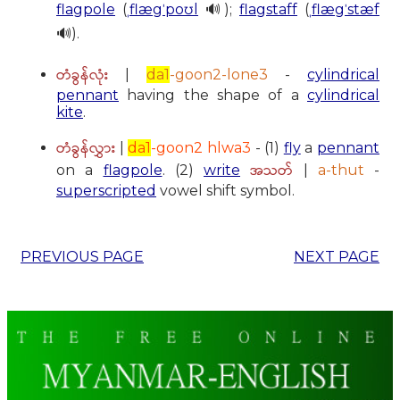
flagpole
(
ˌflægˈpoʊl
🔊);
flagstaff
(
ˌflægˈstæf
🔊).
တံခွန်လုံး
|
da1
-goon2-lone3
-
cylindrical
pennant
having the shape of a
cylindrical
kite
.
တံခွန်လွှား
|
da1
-goon2 hlwa3
- (1)
fly
a
pennant
အသတ်
on a
flagpole
. (2)
write
|
a-thut
-
superscripted
vowel shift symbol.
PREVIOUS PAGE
NEXT PAGE