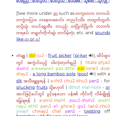
ဓားရှည် - ဓားလွတ် - ဓားလွယ် - ဓားအိမ် -
သူစိမ်း - သူလျှို -
တ
တကူးတက၊ တကယ်၊
[See more under
such as
တကွဲတပြား၊ တစေ့တစောင်း၊ တညင်းသီး၊ တတွတ်တွတ်၊
တပို့တွဲ၊ တပင်ရွှေထီး၊ တပည့်၊ တပြိုက်ပြိုက်၊ တဘက်၊
တရစပ်၊ တရွတ်တိုက်ဆွဲ၊ တလိမ့်တုံး
, etc. and
sounds
တ
ဒ
like
or
.
]
တံချူ
ထိပ်ဖျား
|
da1
-ju2
-
fruit picker
(
ˈpi-kər
🔊),
တွင် အကွဲပါသည့် ဝါးလုံးတုတ်ရှည်
|
htate-pfya3
dwin2
a-kweare3 pa2-dthi1
wa1
-lone3 doat
shay2
-
a long bamboo pole
(
poʊl
🔊) with a
အသီးချူခူးရန်
slit
|
a-thi3 chu2-khu3
yan2
- for
သို့မဟုတ်
plucking
fruits
|
dtho1 ma1-hote
-
or
အပင်မြင့်ပေါ်တွင် ပွင့်နေသော ပန်း၏ ကိုင်းကို လိမ်ချိုး၍
ခြွေချရန်
|
a-pin2-myin1
pau2-dwin2
pwin1
nay2-dthi1
pan3
e1
ghine3
go2
lain2-cho3
yway1
chway2 cha1
yan2
-
twisting
off