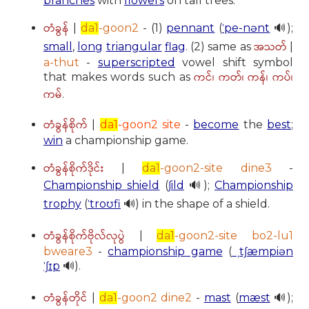
branches
with
flowers
on tall trees.
တံခွန်
|
da1
-goon2
- (1)
pennant
(
ˈpe-nənt
🔊);
အသတ်
small
,
long
triangular
flag
. (2) same as
|
a-thut
-
superscripted
vowel shift symbol
ကင်၊ ကတ်၊ ကန်၊ ကပ်၊
that makes words such as
ကမ်
.
တံခွန်စိုက်
|
da1
-goon2 site
-
become
the
best
;
win
a championship game.
တံခွန်စိုက်ဒိုင်း
|
da1
-goon2-site dine3
-
Championship shield
(
ʃild
🔊);
Championship
trophy
(
ˈtroʊfi
🔊) in the shape of a shield.
တံခွန်စိုက်ဗိုလ်လုပွဲ
|
da1
-goon2-site bo2-lu1
bweare3
-
championship game
(
ˌtʃæmpiən
ˈʃɪp
🔊).
တံခွန်တိုင်
|
da1
-goon2 dine2
-
mast
(
mæst
🔊);