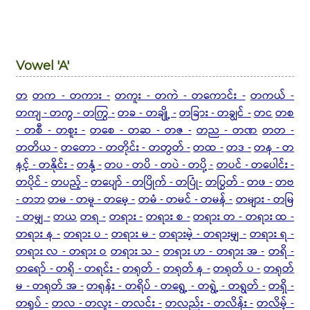
Vowel 'A'
တ
တက - တကား -
တကူး - တကဲ - တကောင်း -
တကယ် -
တကျ - တကွ - တကြွ -
တခ - တချို့ -
တခြား - တချွင် -
တင
တစ
- တစီ - တစူး -
တစေ - တဆ - တဇ -
တည - တဏ
တတ -
တတိယ -
တတော - တတိုင်း - တတွတ် -
တထ -
တဒ -
တန - တ
နင့် - တနိုင်း -
တနုံ့ -
တပ - တပိ - တပဲ - တပို့ -
တပင် - တပေါင်း -
တပိုင် -
တပည့် -
တပျော် - တပြိုက် - တပြုံ-
တပြွတ် -
တဖ -
တဗ
- တဘ
တမ - တမူ - တမေ့ -
တမံ - တမင် - တမန် -
တများ - တမြ
- တမျှ -
တယ
တရ -
တရား -
တရား စ -
တရား တ - တရား ထ -
တရား န -
တရား ပ -
တရား မ -
တရားမဲ့ - တရားမျှ -
တရား ရ -
တရား လ - တရား ဝ
တရား သ -
တရား ဟ - တရား အ -
တရိ -
တရော် - တရို - တရင်း -
တရုတ် -
တရုတ် န -
တရုတ် ပ -
တရုတ်
မ - တရုတ် အ -
တရုန်း - တရိပ် - တရွေ့ - တရွဲ့ - တရွတ် -
တရှိ -
တရှုပ် -
တလ - တလူး - တလင်း -
တလည်း - တလိန်း -
တလိမ့် -